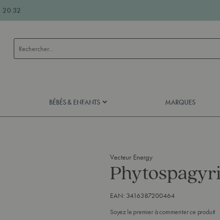
 20 32
Rechercher
BÉBÉS & ENFANTS
MARQUES
Vecteur Energy
Phytospagyri
EAN:
3416387200464
Soyez le premier à commenter ce produit