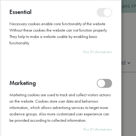
Allez
hello@naturathome.be
+32 495 77
au
Essential
Fermer
contenu
Necessary cookies enable core functionality of the website.
Without these cookies the website can not function properly.
They help to make a website usable by enabling basic
functionality.
Plus D'informations
BEAUTÉ & SOINS
BIEN-ÊTRE & SANTÉ
Marketing
Accueil
Phytospagyrie N°21 Beauté Bio
Marketing cookies are used to track and collect visitors actions
Skip
on the website. Cookies store user data and behaviour
to
information, which allows advertising services to target more
the
audience groups. Also more customized user experience can
end
be provided according to collected information.
of
the
Plus D'informations
images