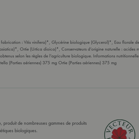
abrication : Vitis vinifera)*, Glycérine biologique (Glycerol)*, Eau floral
siatica)*, Ortie (Urtica dioica)*, Conservateurs d’origine naturelle : acides ma
btenus selon les règles de l’agriculture biologique. Informations nutritionne
ella (Parties aériennes) 375 mg Ortie (Parties aériennes) 375 mg
se, produit de nombreuses gammes de produits
étiques biologiques.