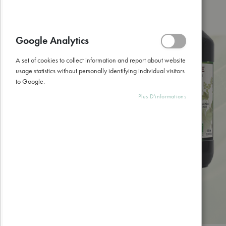
gallery
Google Analytics
A set of cookies to collect information and report about website
usage statistics without personally identifying individual visitors
to Google.
Plus D'informations