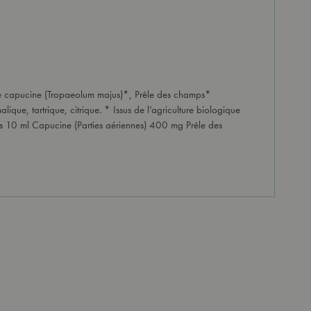
e de capucine (Tropaeolum majus)*, Prêle des champs*
lique, tartrique, citrique. * Issus de l’agriculture biologique
lles 10 ml Capucine (Parties aériennes) 400 mg Prêle des