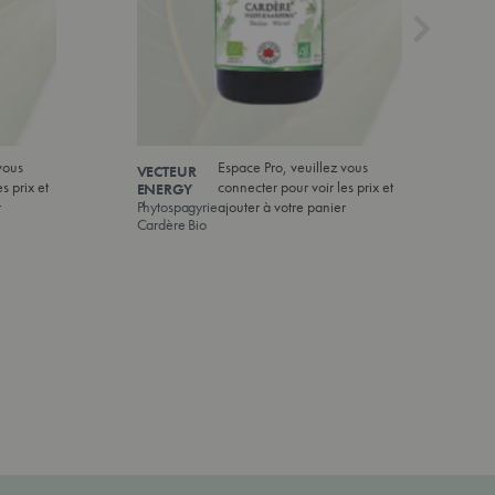
vous
Espace Pro, veuillez vous
VECTEUR
V
s prix et
connecter pour voir les prix et
ENERGY
E
r
Phytospagyrie
ajouter à votre panier
Ph
Cardère Bio
C
Ma