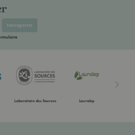
er
S'enregistrer
ormulaire
Laboratoire des Sources
Lauralep
Lo