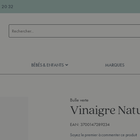
 20 32
Rechercher
BÉBÉS & ENFANTS
MARQUES
Bulle verte
Vinaigre Natu
EAN:
3700147289234
Soyez le premier à commenter ce produit