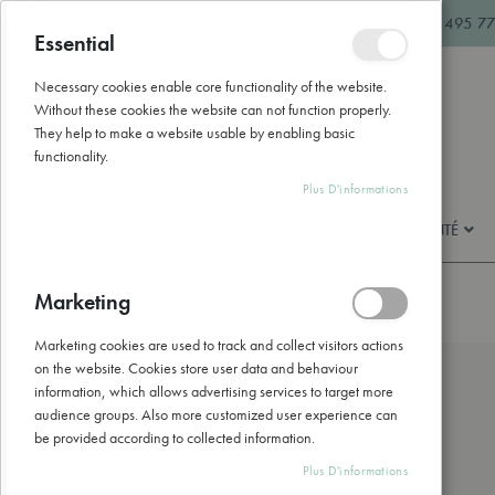
Allez
hello@naturathome.be
+32 495 77
au
Essential
Fermer
contenu
Necessary cookies enable core functionality of the website.
Without these cookies the website can not function properly.
They help to make a website usable by enabling basic
functionality.
Plus D'informations
BEAUTÉ & SOINS
BIEN-ÊTRE & SANTÉ
Marketing
Accueil
Vinaigre Naturel Bio
Marketing cookies are used to track and collect visitors actions
Skip
on the website. Cookies store user data and behaviour
to
information, which allows advertising services to target more
the
audience groups. Also more customized user experience can
end
be provided according to collected information.
of
the
Plus D'informations
images