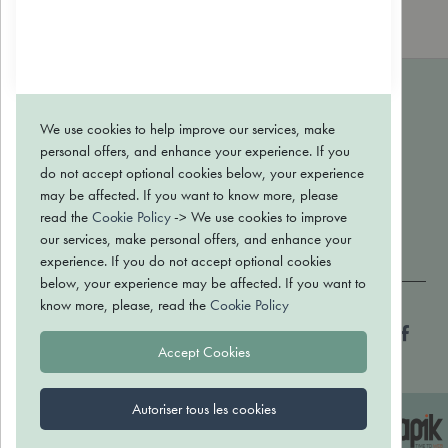
MARQUES
We use cookies to help improve our services, make
CONTACT
personal offers, and enhance your experience. If you
BLOG
do not accept optional cookies below, your experience
may be affected. If you want to know more, please
Conditions générales de vente
read the
Cookie Policy
-> We use cookies to improve
Politique de confidentialité
our services, make personal offers, and enhance your
Retour et échange
experience. If you do not accept optional cookies
below, your experience may be affected. If you want to
know more, please, read the
Cookie Policy
Paiement sécurisé
Accept Cookies
© Naturathome | Chaussée de Louvain 172, B-1300 Wavre | BE0550.607.335
Autoriser tous les cookies
Site web réalisé par Apik
Agence web & E-Commerce