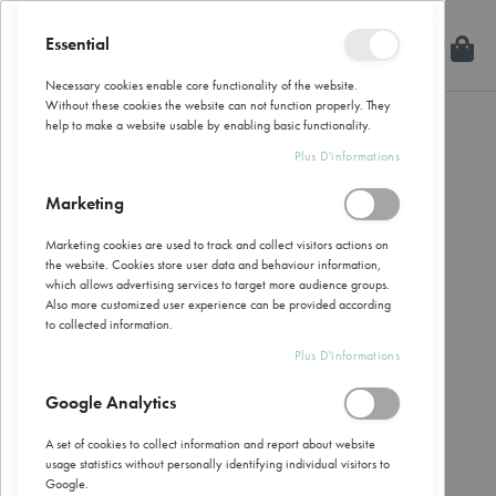
Allez
au
Essential
Mon
Rechercher
Fermer
contenu
Necessary cookies enable core functionality of the website.
Without these cookies the website can not function properly. They
help to make a website usable by enabling basic functionality.
Skip
Plus D'informations
to
the
Marketing
end
of
Marketing cookies are used to track and collect visitors actions on
the
the website. Cookies store user data and behaviour information,
images
which allows advertising services to target more audience groups.
gallery
Also more customized user experience can be provided according
to collected information.
Plus D'informations
Google Analytics
A set of cookies to collect information and report about website
usage statistics without personally identifying individual visitors to
Google.