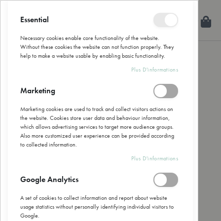
Allez
au
Essential
Mon
Rechercher
Fermer
contenu
Necessary cookies enable core functionality of the website.
Without these cookies the website can not function properly. They
help to make a website usable by enabling basic functionality.
Skip
Plus D'informations
to
the
Marketing
end
of
Marketing cookies are used to track and collect visitors actions on
the
the website. Cookies store user data and behaviour information,
images
which allows advertising services to target more audience groups.
gallery
Also more customized user experience can be provided according
to collected information.
Plus D'informations
Google Analytics
A set of cookies to collect information and report about website
usage statistics without personally identifying individual visitors to
Google.