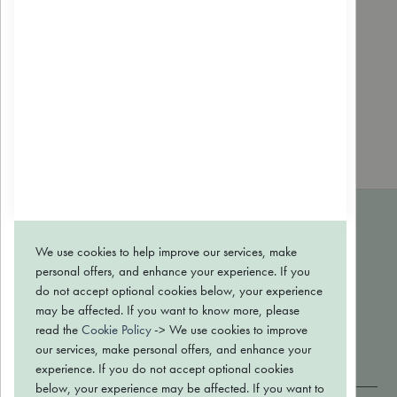
A
anova
Bulle verte
Dr. Theiss
EOLE
MARQUES
We use cookies to help improve our services, make
CONTACT
personal offers, and enhance your experience. If you
BLOG
do not accept optional cookies below, your experience
may be affected. If you want to know more, please
Conditions générales de vente
read the
Cookie Policy
-> We use cookies to improve
Politique de confidentialité
our services, make personal offers, and enhance your
Retour et échange
experience. If you do not accept optional cookies
below, your experience may be affected. If you want to