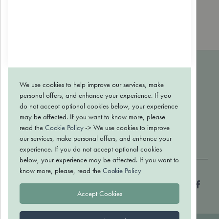
anova
Bulle verte
Dr. Theiss
EOLE
MARQUES
We use cookies to help improve our services, make
CONTACT
personal offers, and enhance your experience. If you
BLOG
do not accept optional cookies below, your experience
may be affected. If you want to know more, please
Conditions générales de vente
read the
Cookie Policy
-> We use cookies to improve
Politique de confidentialité
our services, make personal offers, and enhance your
Retour et échange
experience. If you do not accept optional cookies
below, your experience may be affected. If you want to
know more, please, read the
Cookie Policy
Paiement sécurisé
Accept Cookies