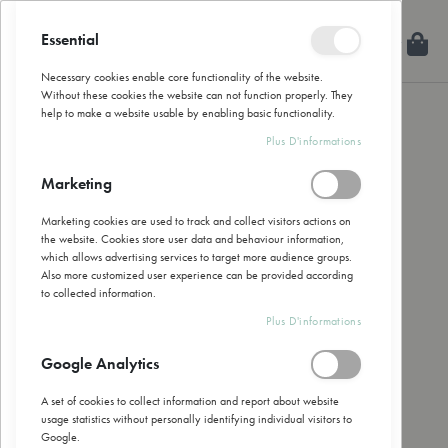
Allez
au
Essential
Mon
Rechercher
Fermer
contenu
Necessary cookies enable core functionality of the website.
Without these cookies the website can not function properly. They
help to make a website usable by enabling basic functionality.
Skip
Plus D'informations
to
the
Marketing
end
of
Marketing cookies are used to track and collect visitors actions on
the
the website. Cookies store user data and behaviour information,
images
which allows advertising services to target more audience groups.
gallery
Also more customized user experience can be provided according
to collected information.
Plus D'informations
Google Analytics
A set of cookies to collect information and report about website
usage statistics without personally identifying individual visitors to
Google.