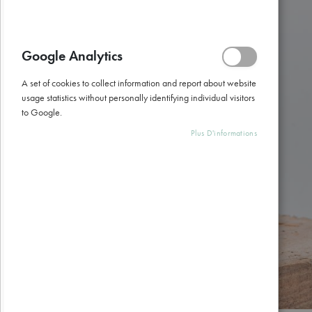
gallery
Google Analytics
A set of cookies to collect information and report about website
usage statistics without personally identifying individual visitors
to Google.
Plus D'informations