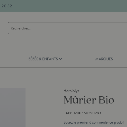
 20 32
Rechercher
BÉBÉS & ENFANTS
MARQUES
Herbiolys
Mûrier Bio
EAN:
3700550520283
Soyez le premier à commenter ce produit