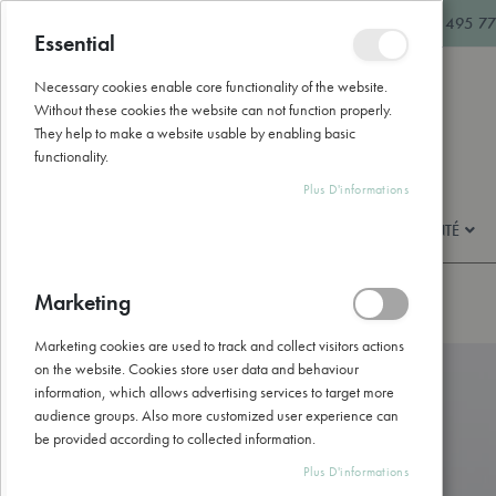
Allez
hello@naturathome.be
+32 495 77
au
Essential
Fermer
contenu
Necessary cookies enable core functionality of the website.
Without these cookies the website can not function properly.
They help to make a website usable by enabling basic
functionality.
Plus D'informations
BEAUTÉ & SOINS
BIEN-ÊTRE & SANTÉ
Marketing
Accueil
Mûrier Bio
Marketing cookies are used to track and collect visitors actions
Skip
on the website. Cookies store user data and behaviour
to
information, which allows advertising services to target more
the
audience groups. Also more customized user experience can
end
be provided according to collected information.
of
the
Plus D'informations
images