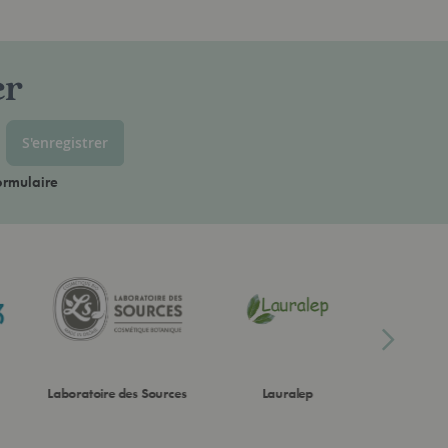
er
S'enregistrer
ormulaire
Laboratoire des Sources
Lauralep
Lo