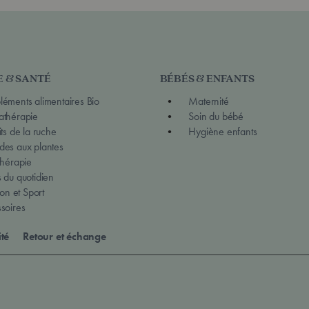
E & SANTÉ
BÉBÉS & ENFANTS
éments alimentaires Bio
Maternité
thérapie
Soin du bébé
ts de la ruche
Hygiène enfants
es aux plantes
thérapie
 du quotidien
ion et Sport
soires
ité
Retour et échange