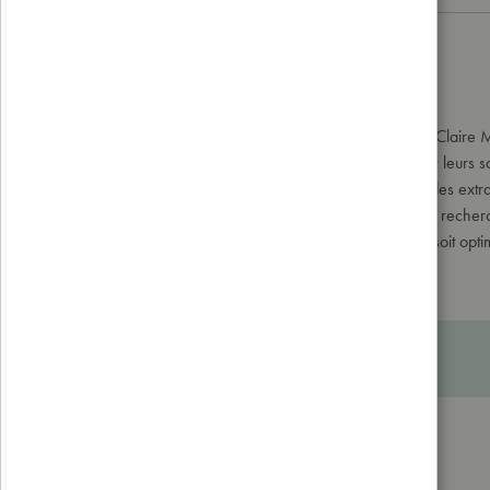
A propos de la marque
Le botaniste Gérard Ducerf, les cueilleuses productrices Claire M
laboratoire depuis sa création en 2004, ont fait partager leurs sa
hautement qualitatifs qu’ils produisent. La concentration des extr
notre gemmothérapie bio résulte de plusieurs années de recherch
dans le flacon pour que l’effet thérapeutique recherché soit optim
Paiement sécurisé