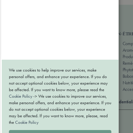
Notre assortiment
BEAUTÉ & SOINS
BIEN-ÊTR
Hygiène
Compl
Soin visage
Aroma
Soin corps
Produi
Soin des cheveux
Remèd
Produits solaires
Phyto
We use cookies to help improve our services, make
Bobos
personal offers, and enhance your experience. If you do
Nutrit
not accept optional cookies below, your experience may
Acces
be affected. If you want to know more, please read the
Cookie Policy
-> We use cookies to improve our services,
Conditions générales de vente
Politique de confidential
make personal offers, and enhance your experience. If you
do not accept optional cookies below, your experience
may be affected. If you want to know more, please, read
Paiement sécurisé
the
Cookie Policy