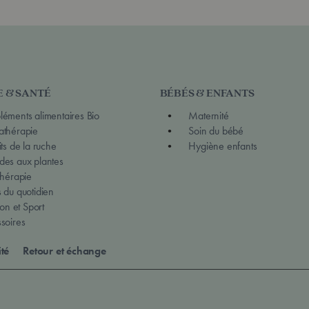
E & SANTÉ
BÉBÉS & ENFANTS
éments alimentaires Bio
Maternité
thérapie
Soin du bébé
ts de la ruche
Hygiène enfants
es aux plantes
thérapie
 du quotidien
ion et Sport
soires
ité
Retour et échange