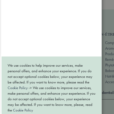
Notre assortiment
BEAUTÉ & SOINS
BIEN-ÊTR
Hygiène
Compl
Soin visage
Aroma
Soin corps
Produi
Soin des cheveux
Remèd
Produits solaires
Phyto
We use cookies to help improve our services, make
Bobos
personal offers, and enhance your experience. If you do
Nutrit
not accept optional cookies below, your experience may
Acces
be affected. If you want to know more, please read the
Cookie Policy
-> We use cookies to improve our services,
Conditions générales de vente
Politique de confidential
make personal offers, and enhance your experience. If you
do not accept optional cookies below, your experience
may be affected. If you want to know more, please, read
Paiement sécurisé
the
Cookie Policy