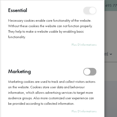
Allez
hello@naturathome.be
+32 495 77
au
Essential
Fermer
contenu
Necessary cookies enable core functionality of the website.
Without these cookies the website can not function properly.
They help to make a website usable by enabling basic
functionality.
Plus D'informations
BEAUTÉ & SOINS
BIEN-ÊTRE & SANTÉ
Marketing
Accueil
Huile Essentielle Camomille Noble Bio - 5ml
Marketing cookies are used to track and collect visitors actions
Skip
on the website. Cookies store user data and behaviour
to
information, which allows advertising services to target more
the
audience groups. Also more customized user experience can
end
be provided according to collected information.
of
the
Plus D'informations
images