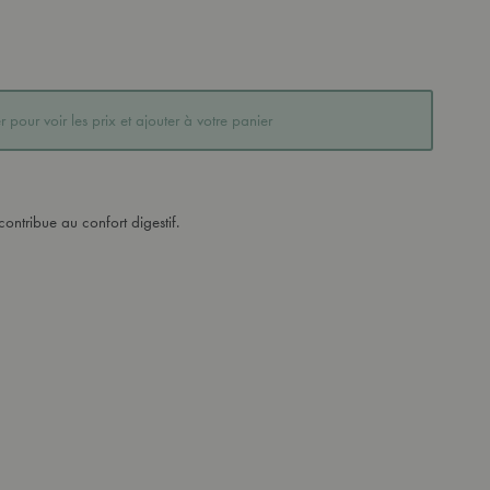
 pour voir les prix et ajouter à votre panier
contribue au confort digestif.