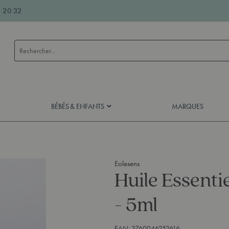
 20 32
Rechercher
BÉBÉS & ENFANTS
MARQUES
Eolesens
Huile Essenti
- 5ml
EAN:
3760046252616