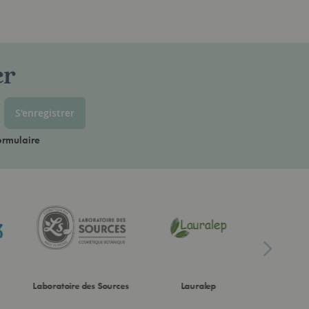
er
S'enregistrer
ormulaire
Laboratoire des Sources
Lauralep
Lo