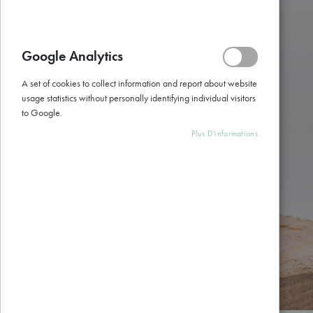
gallery
Google Analytics
A set of cookies to collect information and report about website
usage statistics without personally identifying individual visitors
to Google.
Plus D'informations