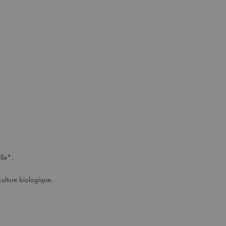
lle*.
iculture biologique.