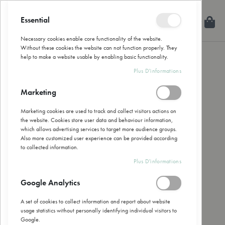
Allez
au
Essential
Mon
Rechercher
Fermer
contenu
Necessary cookies enable core functionality of the website.
Without these cookies the website can not function properly. They
help to make a website usable by enabling basic functionality.
Skip
Plus D'informations
to
the
Marketing
end
of
Marketing cookies are used to track and collect visitors actions on
the
the website. Cookies store user data and behaviour information,
images
which allows advertising services to target more audience groups.
gallery
Also more customized user experience can be provided according
to collected information.
Plus D'informations
Google Analytics
A set of cookies to collect information and report about website
usage statistics without personally identifying individual visitors to
Google.