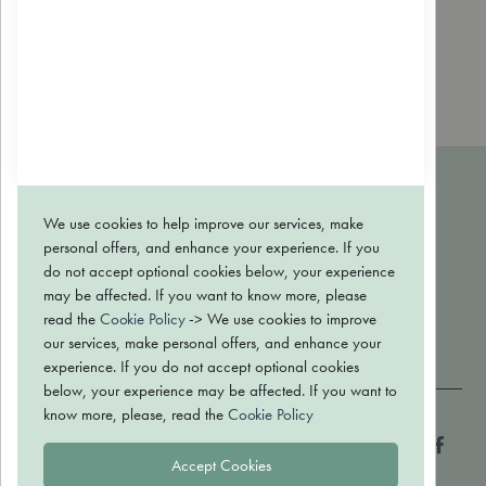
anova
Bulle verte
Dr. Theiss
EOLE
We use cookies to help improve our services, make
MARQUES
personal offers, and enhance your experience. If you
CONTACT
do not accept optional cookies below, your experience
BLOG
may be affected. If you want to know more, please
Conditions générales de vente
read the
Cookie Policy
-> We use cookies to improve
Politique de confidentialité
our services, make personal offers, and enhance your
Retour et échange
experience. If you do not accept optional cookies
below, your experience may be affected. If you want to
know more, please, read the
Cookie Policy
Paiement sécurisé
Accept Cookies