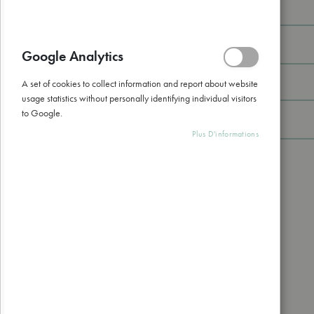
Email
Google Analytics
A set of cookies to collect information and report about website
Mot de passe
usage statistics without personally identifying individual visitors
to Google.
Plus D'informations
Afficher le mot de passe
Mot de passe oublié ?
Connexion