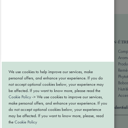
Notre assortiment
BEAUTÉ & SOINS
BIEN-ÊTR
Hygiène
Compl
Soin visage
Aroma
Soin corps
Produi
Soin des cheveux
Remèd
We use cookies to help improve our services, make
Produits solaires
Phyto
personal offers, and enhance your experience. If you do
Bobos
not accept optional cookies below, your experience may
Nutrit
be affected. If you want to know more, please read the
Acces
Cookie Policy
-> We use cookies to improve our services,
make personal offers, and enhance your experience. If you
Conditions générales de vente
Politique de confidential
do not accept optional cookies below, your experience
may be affected. If you want to know more, please, read
the
Cookie Policy
Paiement sécurisé