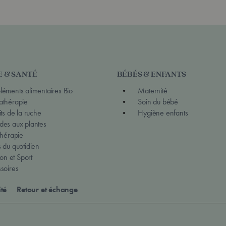
E & SANTÉ
BÉBÉS & ENFANTS
éments alimentaires Bio
Maternité
thérapie
Soin du bébé
ts de la ruche
Hygiène enfants
es aux plantes
thérapie
 du quotidien
ion et Sport
soires
ité
Retour et échange