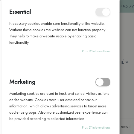
Allez
hello@naturathome.be
+32 495 77
au
Essential
Fermer
contenu
Necessary cookies enable core functionality of the website.
Without these cookies the website can not function properly.
They help to make a website usable by enabling basic
functionality.
Plus D'informations
BEAUTÉ & SOINS
BIEN-ÊTRE & SANTÉ
Marketing
Accès client
Marketing cookies are used to track and collect visitors actions
on the website. Cookies store user data and behaviour
information, which allows advertising services to target more
Clients enregistrés
audience groups. Also more customized user experience can
be provided according to collected information.
Si vous avez un compte, connectez-vous avec votre adresse email.
Plus D'informations