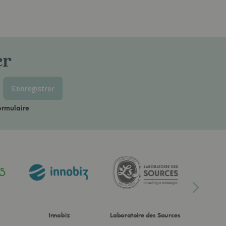
er
S'enregistrer
ormulaire
Innobiz
Laboratoire des Sources
La