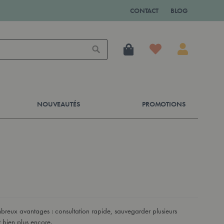
CONTACT
BLOG
Mon panier
Rechercher
NOUVEAUTÉS
PROMOTIONS
reux avantages : consultation rapide, sauvegarder plusieurs
 bien plus encore.